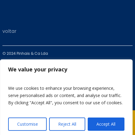
voltar
© 2024 Pinhais & Ca Lda
Política de privacidade
We value your privacy
Livro de Reclamações
We use cookies to enhance your browsing experience,
serve personalised ads or content, and analyse our traffic.
Nº RNAT – 546/2021
By clicking "Accept All", you consent to our use of cookies.
Customise
Reject All
Accept All
Museu
Bilhetes
Direções
Eventos